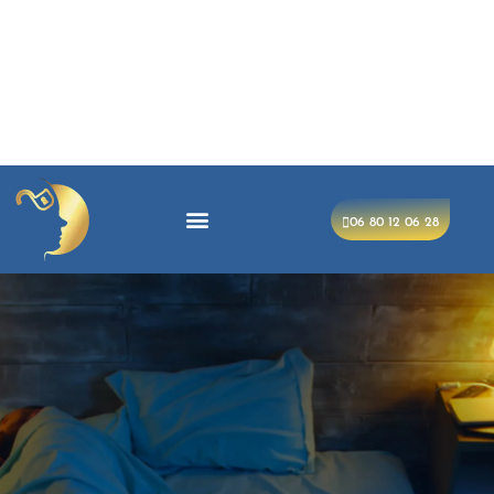
https://dhalleine-hypnose.fr/les-troubles-du-sommeil/les-
problemes-de-sommeil-a-arras/
Traiter les problèmes de
sommeil a Arras | Tony DhalleineLutter contre les problèmes
de sommeil a Arras grace a l'hypnose. Tony Dhalleine vous
accompagne pour retrouver le sommeil a Lille et Montigny-
en-Gohelle.
06 80 12 06 28
Lutter contre les
troubles de sommeil à
Arras