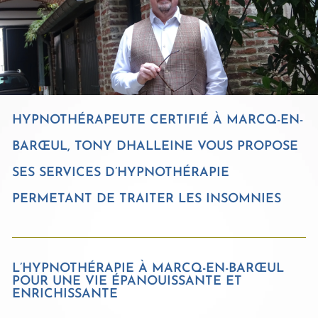
HYPNOTHÉRAPEUTE CERTIFIÉ À MARCQ-EN-
BARŒUL, TONY DHALLEINE VOUS PROPOSE
SES SERVICES D’HYPNOTHÉRAPIE
PERMETANT DE TRAITER LES INSOMNIES
L’HYPNOTHÉRAPIE À MARCQ-EN-BARŒUL
POUR UNE VIE ÉPANOUISSANTE ET
ENRICHISSANTE