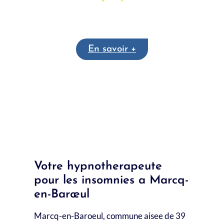
Soins Psycho-Energétiques
En savoir +
Lutter contre les troubles de sommeil à Mons-en-
Barœul
Tout voir
Lutter contre les troubles de sommeil
à Lezennes
Votre hypnotherapeute
pour les insomnies a Marcq-
en-Barœul
Marcq-en-Baroeul, commune aisee de 39