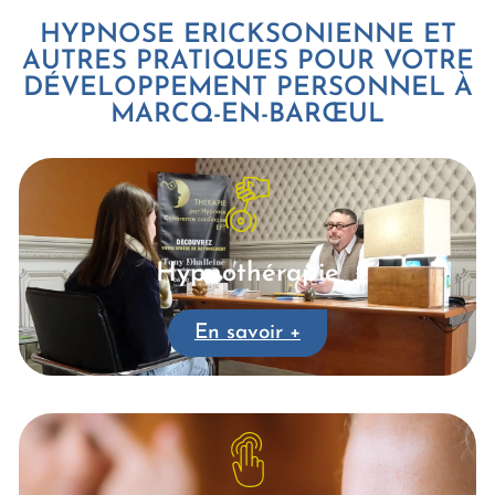
HYPNOSE ERICKSONIENNE ET
AUTRES PRATIQUES POUR VOTRE
DÉVELOPPEMENT PERSONNEL À
MARCQ-EN-BARŒUL
Hypnothérapie
En savoir +