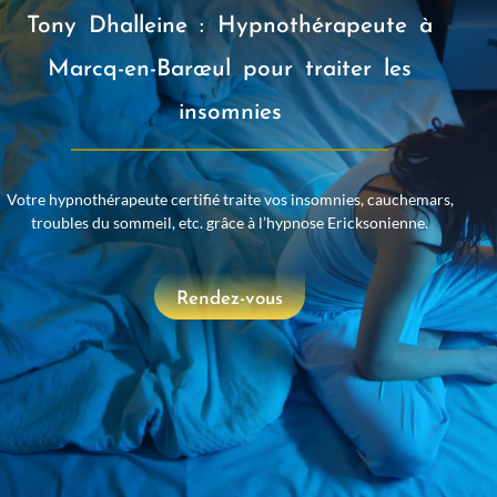
Tony Dhalleine : Hypnothérapeute à
Marcq-en-Barœul pour traiter les
insomnies
Votre hypnothérapeute certifié traite vos insomnies, cauchemars,
troubles du sommeil, etc. grâce à l’hypnose Ericksonienne.
Rendez-vous