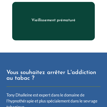
Vieillissement prématuré
Le tabac peut également causer un vieillissement
prématuré de la peau, des dents et des cheveux.
Vous souhaitez arrêter L'addiction
au tabac ?
Tony Dhalleine est expert dans le domaine de
l’hypnothérapie et plus spécialement dans le sevrage
tabagique.