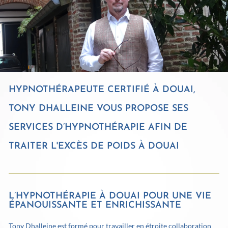
HYPNOTHÉRAPEUTE CERTIFIÉ À DOUAI,
TONY DHALLEINE VOUS PROPOSE SES
SERVICES D’HYPNOTHÉRAPIE AFIN DE
TRAITER L'EXCÈS DE POIDS À DOUAI
L’HYPNOTHÉRAPIE À DOUAI POUR UNE VIE
ÉPANOUISSANTE ET ENRICHISSANTE
Tony Dhalleine est formé pour travailler en étroite collaboration