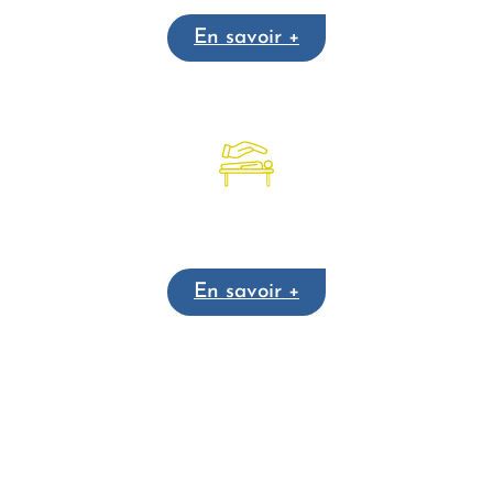
En savoir +
Soins Psycho-Energétiques
En savoir +
Traitement de la prise de poids à Valenciennes
Tout
voir
Traitement de la prise de poids à Lille