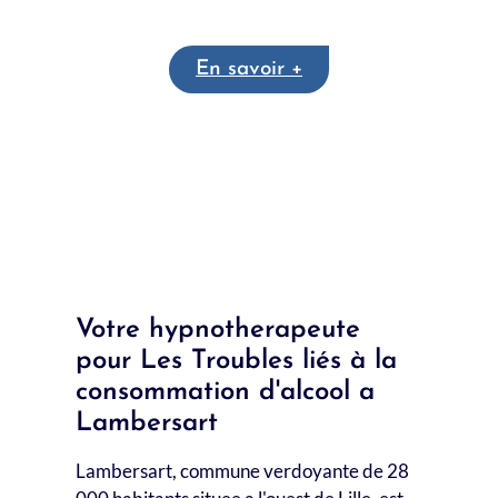
Soins Psycho-Energétiques
En savoir +
Traitement de l'addiction à l'Alcool à La
Madeleine
Tout voir
Traitement de l'addiction à
l'Alcool à Lomme
Votre hypnotherapeute
pour Les Troubles liés à la
consommation d'alcool a
Lambersart
Lambersart, commune verdoyante de 28