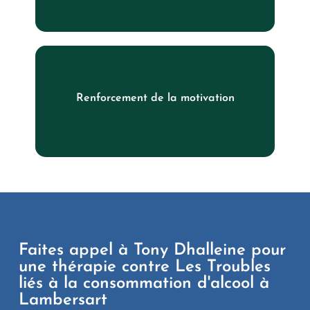
L'hypnothérapie peut aider à renforcer la motivation
Renforcement de la motivation
du patient à arrêter de boire en renforçant les
pensées positives et en encourageant un changement
de comportement.
Faites appel à Tony Dhalleine pour
une thérapie contre Les Troubles
liés à la consommation d'alcool à
Lambersart