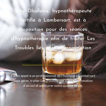
Tony Dhalleine, hypnothérapeute
certifié à Lambersart, est à
disposition pour des séances
d’hypnothérapie afin de traiter Les
Troubles liés à la consommation
d'alcool
Faites appel à un professionnel de l’hypnose à Lambersart
pour gérer, traiter Les Troubles liés à la consommation
d'alcool et améliorer votre qualité de vie.